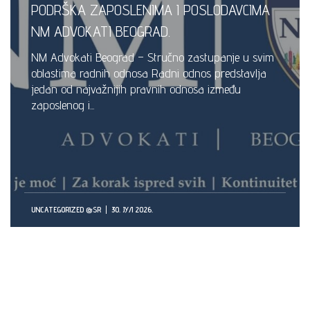
PODRŠKA ZAPOSLENIMA I POSLODAVCIMA
NM ADVOKATI BEOGRAD.
NM Advokati Beograd – Stručno zastupanje u svim
oblastima radnih odnosa Radni odnos predstavlja
jedan od najvažnijih pravnih odnosa između
zaposlenog i...
UNCATEGORIZED @SR
30. ЈУЛ 2026.