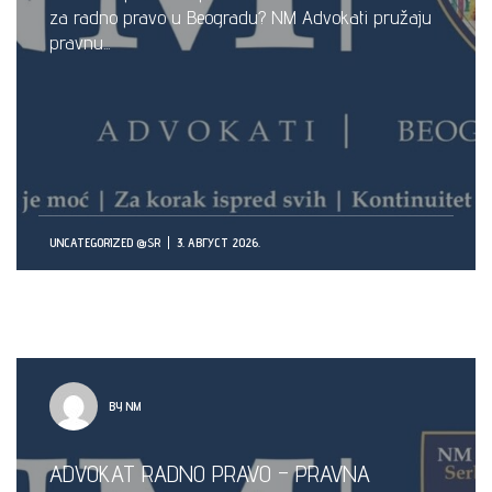
za radno pravo u Beogradu? NM Advokati pružaju
pravnu...
UNCATEGORIZED @SR
3. АВГУСТ 2026.
BY NM
ADVOKAT RADNO PRAVO – PRAVNA