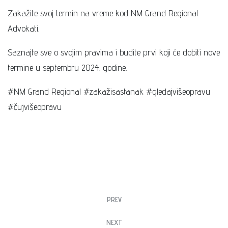
Zakažite svoj termin na vreme kod NM Grand Regional
Advokati.
Saznajte sve o svojim pravima i budite prvi koji će dobiti nove
termine u septembru 2024. godine.
#NM Grand Regional #zakažisastanak #gledajvišeopravu
#čujvišeopravu
PREV
NEXT