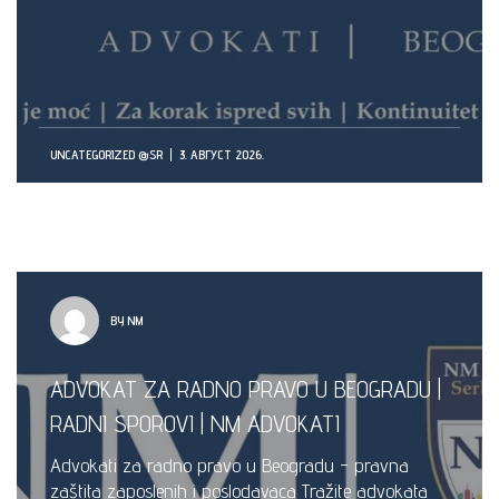
UNCATEGORIZED @SR
3. АВГУСТ 2026.
BY NM
ADVOKAT ZA RADNO PRAVO U BEOGRADU |
RADNI SPOROVI | NM ADVOKATI
Advokati za radno pravo u Beogradu - pravna
zaštita zaposlenih i poslodavaca Tražite advokata