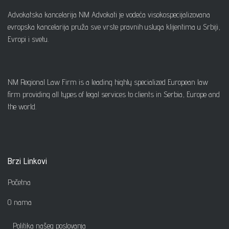
Advokatska kancelarija NM Advokati je vodeća visokospecijalizovana
evropska kancelarija pruža sve vrste pravnih usluga klijentima u Srbiji,
Evropi i svetu.
NM Regional Law Firm is a leading highly specialized European law
firm providing all types of legal services to clients in Serbia, Europe and
the world.
Brzi Linkovi
Početna
O nama
Politika našeg poslovanja