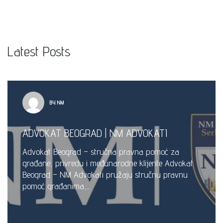
Latest Posts
BY NM
ADVOKAT BEOGRAD | NM ADVOKATI
Advokat Beograd – stručna pravna pomoć za
građane, privredu i međunarodne klijente Advokat
Beograd – NM Advokati pružaju stručnu pravnu
pomoć građanima,...