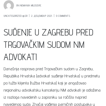
BY
NEMANJA MILOSEVIC
UNCATEGORIZED @SR
2. ДЕЦЕМБАР 2021.
0 COMMENTS
SUĐENJE U ZAGREBU PRED
TRGOVAČKIM SUDOM NM
ADVOKATI
Današnja rasprava pred Trgovačkim sudom u Zagrebu,
Republika Hrvatska (advokat suđenje Hrvatska) u predmetu
po tužbi klijenta (tužba Hrvatska) koji je angažovao
regionalnu advokatsku kancelariju NM advokati je odložena
iz razloga navedenih u zapisniku sa ročišta napred
navedenog suda. Značaj vođenja parničnih postupaka u