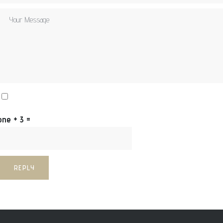
one + 3 =