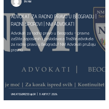
BY NM
ADVOKAT ZA RADNO PRAVO U BEOGRADU |
RADNI SPOROVI | NM ADVOKATI
Advokati za radno pravo u Beogradu - pravna
zaštita zaposlenih i poslodavaca Tražite advokata
za radno pravo u Beogradu? NM Advokati pružaju
pravnu...
UNCATEGORIZED @SR
3. АВГУСТ 2026.