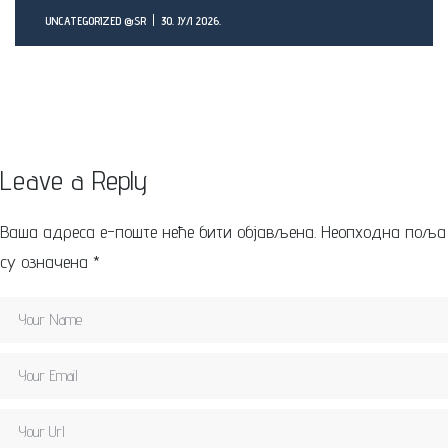
UNCATEGORIZED @SR
30. ЈУЛ 2026.
Leave a Reply
Ваша адреса е-поште неће бити објављена.
Неопходна поља
су означена
*