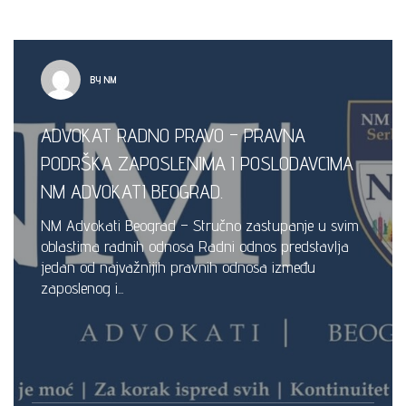
BY NM
ADVOKAT RADNO PRAVO – PRAVNA
PODRŠKA ZAPOSLENIMA I POSLODAVCIMA
NM ADVOKATI BEOGRAD.
NM Advokati Beograd – Stručno zastupanje u svim
oblastima radnih odnosa Radni odnos predstavlja
jedan od najvažnijih pravnih odnosa između
zaposlenog i...