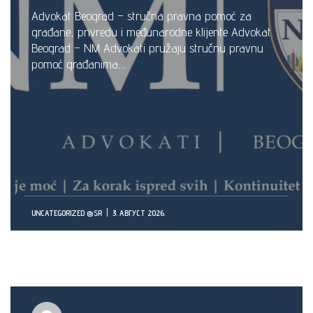
Advokat Beograd – stručna pravna pomoć za
građane, privredu i međunarodne klijente Advokat
Beograd – NM Advokati pružaju stručnu pravnu
pomoć građanima,...
UNCATEGORIZED @SR
3. АВГУСТ 2026.